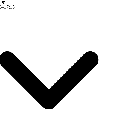
tag
0
–
17
:
15