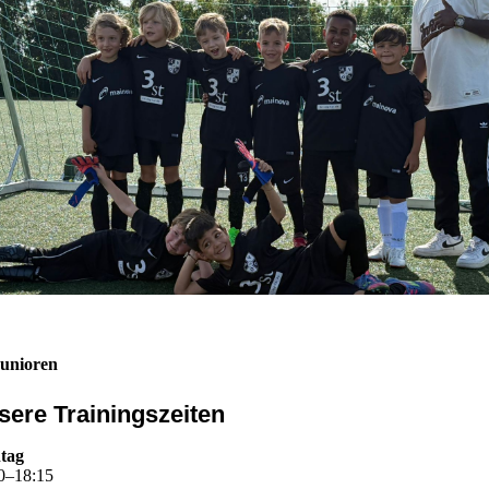
unioren
sere Trainingszeiten
tag
0
–
18
:
15